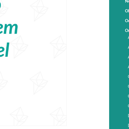
Ne
Ob
Od
Or