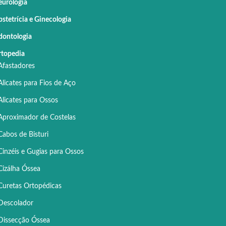
urologia
stetrícia e Ginecologia
ontologia
topedia
Afastadores
Alicates para Fios de Aço
Alicates para Ossos
Aproximador de Costelas
Cabos de Bisturi
Cinzéis e Gugias para Ossos
Cizálha Óssea
Curetas Ortopédicas
Descolador
Dissecção Óssea