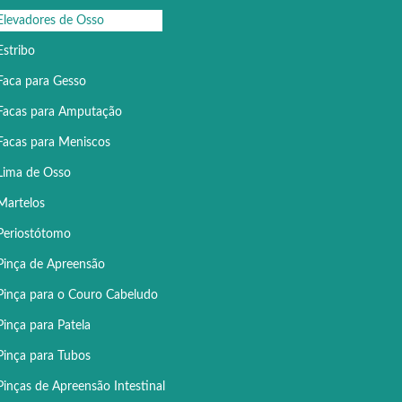
Elevadores de Osso
Estribo
Faca para Gesso
Facas para Amputação
Facas para Meniscos
Lima de Osso
Martelos
Periostótomo
Pinça de Apreensão
Pinça para o Couro Cabeludo
Pinça para Patela
Pinça para Tubos
Pinças de Apreensão Intestinal