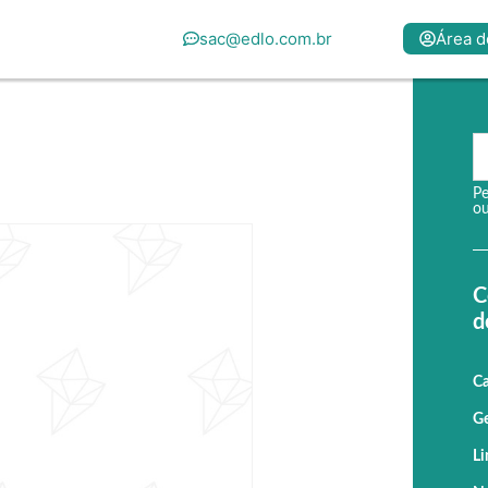
sac@edlo.com.br
Área d
Pe
ou
C
d
Ca
Ge
Li