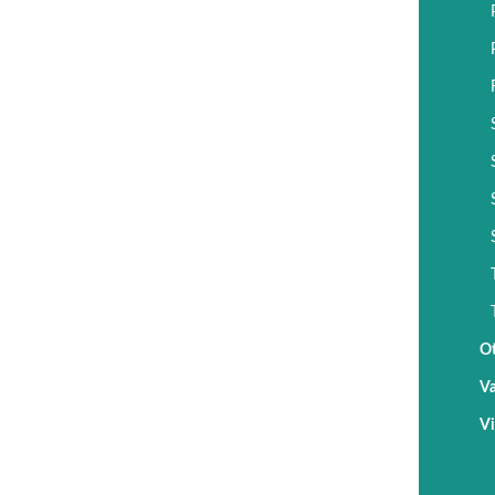
Ot
Va
Vi