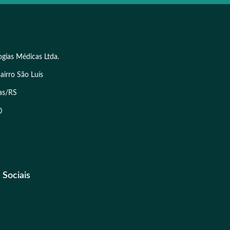
ogias Médicas Ltda.
airro São Luís
as/RS
0
 Sociais