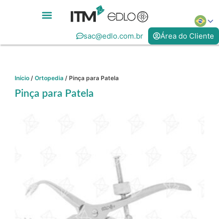
sac@edlo.com.br
Área do Cliente
Início
/
Ortopedia
/ Pinça para Patela
Pinça para Patela