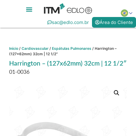
sac@edlo.com.br
Área do Cliente
Início
/
Cardiovascular
/
Espátulas Pulmonares
/ Harrington –
(127x62mm) 32cm | 12 1/2″
Harrington – (127x62mm) 32cm | 12 1/2″
01-0036