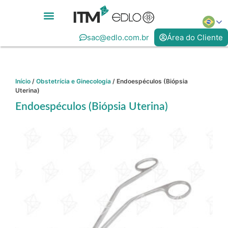
sac@edlo.com.br
Área do Cliente
Início
/
Obstetrícia e Ginecologia
/ Endoespéculos (Biópsia
Uterina)
Endoespéculos (Biópsia Uterina)