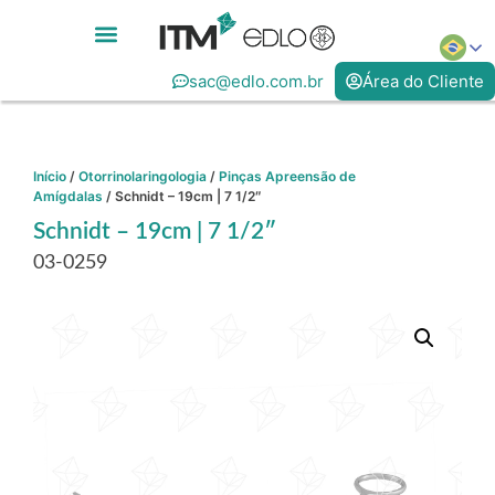
sac@edlo.com.br
Área do Cliente
Início
/
Otorrinolaringologia
/
Pinças Apreensão de
Amígdalas
/ Schnidt – 19cm | 7 1/2″
Schnidt – 19cm | 7 1/2″
03-0259