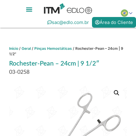
sac@edlo.com.br
Área do Cliente
Início
/
Geral
/
Pinças Hemostáticas
/ Rochester-Pean – 24cm | 9
1/2″
Rochester-Pean – 24cm | 9 1/2″
03-0258