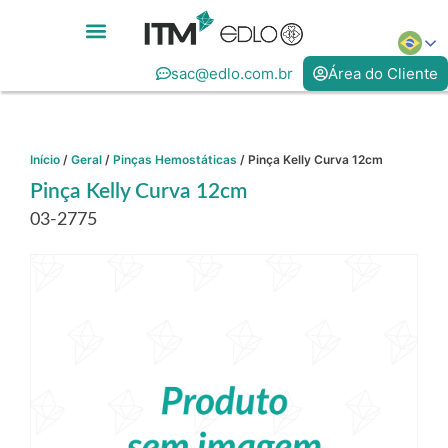
sac@edlo.com.br
Área do Cliente
Início
/
Geral
/
Pinças Hemostáticas
/ Pinça Kelly Curva 12cm
Pinça Kelly Curva 12cm
03-2775