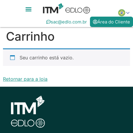
sac@edlo.com.br
Área do Cliente
Carrinho
Seu carrinho está vazio.
Retornar para a loja